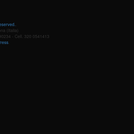
reserved.
.
a (Italia)
90234 - Cell. 320 0541413
ress
.