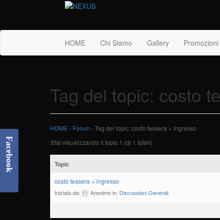
Club s.p.a Naturista
HOME
Chi Siamo
Gallery
Promozioni
Tag del topic: costo t
HOME
›
Forum
›
Tag del topic: costo tessera + ingresso
Facebook
Stai visualizzando il topic 1 (di 1 totali)
Topic
costo tessera + ingresso
Iniziato da:
Anonimo
in:
Discussioni Generali