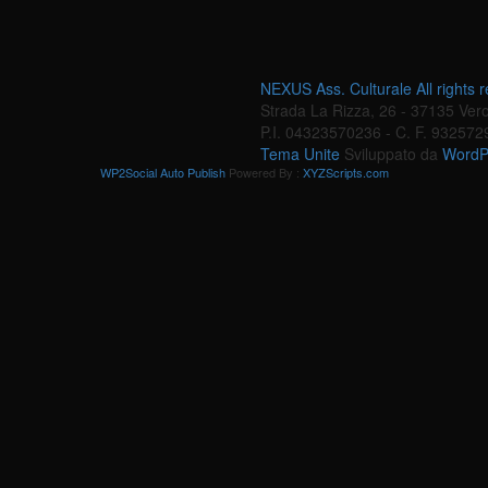
NEXUS Ass. Culturale All rights 
Strada La Rizza, 26 - 37135 Veron
P.I. 04323570236 - C. F. 932572
Tema Unite
Sviluppato da
WordP
WP2Social Auto Publish
Powered By :
XYZScripts.com