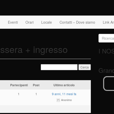
Eventi
Orari
Locale
Contatti – Dove siamo
Link A
Cerca:
essera + ingresso
I NO
Grand
Partecipanti
Post
Ultimo articolo
1
1
9 anni, 11 mesi fa
Anonimo