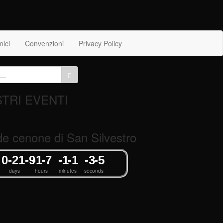
mici
Convenzioni
Privacy Policy
STRI EVENTI
e cenone di San Silvestro
0
-21
-9
-1
-7
-1
-1
-3
-5
days
hours
minutes
seconds