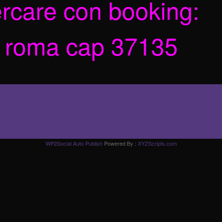
ercare con booking:
 roma cap 37135
WP2Social Auto Publish
Powered By :
XYZScripts.com