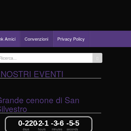
nk Amici
Convenzioni
Privacy Policy
I NOSTRI EVENTI
Grande cenone di San
ilvestro
0
-22
0
-2
-1
-3
-6
-5
-5
days
hours
minutes
seconds