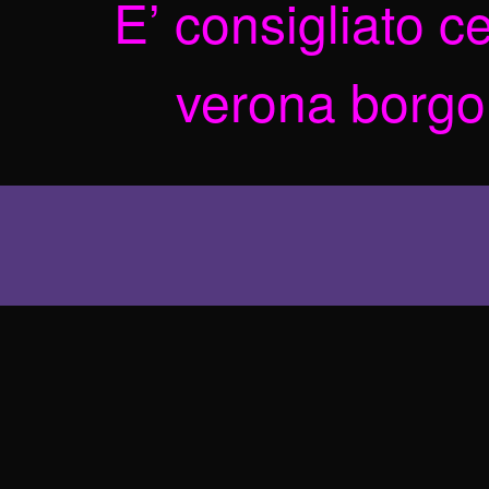
E’ consigliato c
verona borgo