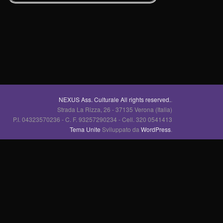
NEXUS Ass. Culturale All rights reserved.
.
Strada La Rizza, 26 - 37135 Verona (Italia)
P.I. 04323570236 - C. F. 93257290234 - Cell. 320 0541413
Tema Unite
Sviluppato da
WordPress
.