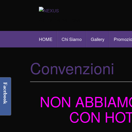
Club s.p.a Naturista
HOME
Chi Siamo
Gallery
Promozio
Convenzioni
Facebook
NON ABBIAM
CON HOT